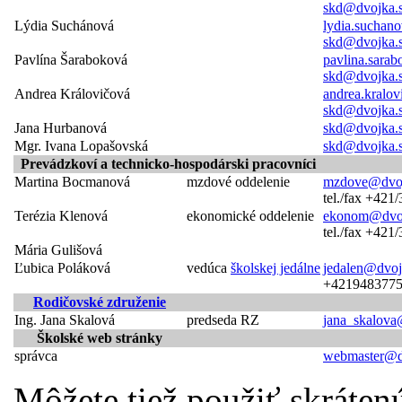
skd@dvojka.
Lýdia Suchánová
lydia.suchan
skd@dvojka.
Pavlína Šaraboková
pavlina.sara
skd@dvojka.
Andrea Královičová
andrea.kralo
skd@dvojka.
Jana Hurbanová
skd@dvojka.
Mgr. Ivana Lopašovská
skd@dvojka.
Prevádzkoví a technicko-hospodárski pracovníci
Martina Bocmanová
mzdové oddelenie
mzdove@dvoj
tel./fax +421
Terézia Klenová
ekonomické oddelenie
ekonom@dvoj
tel./fax +421
Mária Gulišová
Ľubica Poláková
vedúca
školskej jedálne
jedalen@dvoj
+421948377
Rodičovské združenie
Ing. Jana Skalová
predseda RZ
jana_skalova
Školské web stránky
správca
webmaster@d
Môžete tiež použiť skráten