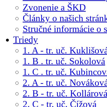
Zvonenie a ŠKD
Články o našich strán
Stručné informácie o 
Triedy
1. A - tr. uč. Kuklišov
1. B . tr. uč. Sokolová
1. C . tr. uč. Kubincov
2. A - tr. uč. Novákov
2. B - tr. uč. Kollárov
2. C - tr. uč. Čížová