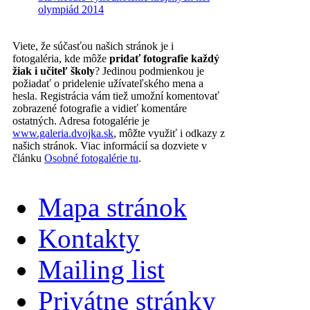
olympiád 2014
Viete, že súčasťou našich stránok je i
fotogaléria, kde môže
pridať fotografie každý
žiak i učiteľ školy
? Jedinou podmienkou je
požiadať o pridelenie užívateľského mena a
hesla. Registrácia vám tiež umožní komentovať
zobrazené fotografie a vidieť komentáre
ostatných. Adresa fotogalérie je
www.galeria.dvojka.sk
, môžte využiť i odkazy z
našich stránok. Viac informácií sa dozviete v
článku
Osobné fotogalérie tu
.
Mapa stránok
Kontakty
Mailing list
Privátne stránky