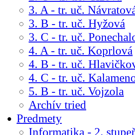
3. A - tr. uč. Návratov
3. B - tr. uč. Hyžová
3. C - tr. uč. Ponechal
4. A - tr. uč. Koprlová
4. B - tr. uč. Hlavičko
4. C - tr. uč. Kalamen
5. B - tr. uč. Vojzola
Archív tried
Predmety
Informatika - 2. stupe