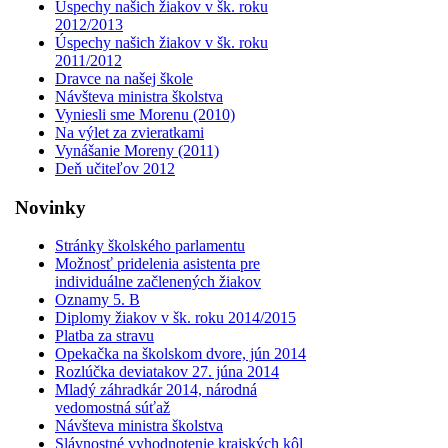
Úspechy našich žiakov v šk. roku
2012/2013
Úspechy našich žiakov v šk. roku
2011/2012
Dravce na našej škole
Návšteva ministra školstva
Vyniesli sme Morenu (2010)
Na výlet za zvieratkami
Vynášanie Moreny (2011)
Deň učiteľov 2012
Novinky
Stránky školského parlamentu
Možnosť pridelenia asistenta pre
individuálne začlenených žiakov
Oznamy 5. B
Diplomy žiakov v šk. roku 2014/2015
Platba za stravu
Opekačka na školskom dvore, jún 2014
Rozlúčka deviatakov 27. júna 2014
Mladý záhradkár 2014, národná
vedomostná súťaž
Návšteva ministra školstva
Slávnostné vyhodnotenie krajských kôl