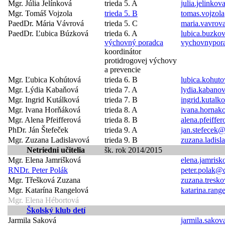
Mgr. Júlia Jelínková
trieda 5. A
julia.jelinko
Mgr. Tomáš Vojzola
trieda 5. B
tomas.vojzol
PaedDr. Mária Vávrová
trieda 5. C
maria.vavrov
PaedDr. Ľubica Búzková
trieda 6. A
lubica.buzko
výchovný poradca
vychovnypor
koordinátor
protidrogovej výchovy
a prevencie
Mgr. Ľubica Kohútová
trieda 6. B
lubica.kohut
Mgr. Lýdia Kabaňová
trieda 7. A
lydia.kabano
Mgr. Ingrid Kutálková
trieda 7. B
ingrid.kutal
Mgr. Ivana Horňáková
trieda 8. A
ivana.hornak
Mgr. Alena Pfeifferová
trieda 8. B
alena.pfeiffe
PhDr. Ján Štefeček
trieda 9. A
jan.stefecek
Mgr. Zuzana Ladislavová
trieda 9. B
zuzana.ladis
Netriedni učitelia
šk. rok 2014/2015
Mgr. Elena Jamrišková
elena.jamris
RNDr. Peter Polák
peter.polak@
Mgr. Třešková Zuzana
zuzana.tresk
Mgr. Katarína Rangelová
katarina.ran
Mgr. Elena Hébortová
Školský klub detí
Jarmila Saková
jarmila.sako