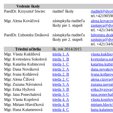
Vedenie školy
PaedDr. Krzysztof Siwiec
riaditeľ školy
riaditel@dvoj
tel.+4219059
Mgr. Alena Kováčová
zástupkyňa riaditeľa
alena.kovaco
školy pre 1. stupeň
zastupca@dvo
tel. +421/34
PaedDr. Ľubomíra Deáková
zástupkyňa riaditeľa
lubomira.dea
školy pre 2. stupeň
zastupca@dvo
tel. +421/34
Triedni učitelia
šk. rok 2014/2015
Mgr. Vlasta Kuklišová
trieda 1. A
vlasta.kukli
Mgr. Kvetoslava Sokolová
trieda 1. B
kvetoslava.s
Mgr. Katarína Kubincová
trieda 1. C
katarina.kub
Mgr. Dana Nováková
trieda 2. A
dana.novako
Mgr. Ivana Kollárová
trieda 2. B
ivana.kollar
Mgr. Alena Čížová
trieda 2. C
alena.cizova
Mgr. Zuzana Návratová
trieda 3. A
zuzana.navra
Mgr. Erika Hyžová
trieda 3. B
erika.hyzova
Mgr. Jana Ponechalová
trieda 3. C
jana.ponecha
Mgr. Vlasta Koprlová
trieda 4. A
vlasta.koprl
Mgr. Miriam Hlavičková
trieda 4. B
miriam.hlavi
Mgr. Hana Kalamenová
trieda 4. C
hana.kalame