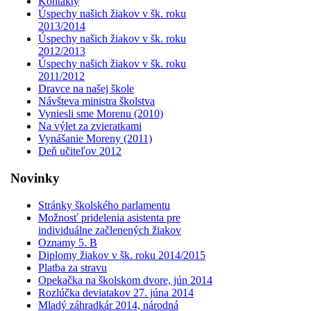
Kontakty
Úspechy našich žiakov v šk. roku
2013/2014
Úspechy našich žiakov v šk. roku
2012/2013
Úspechy našich žiakov v šk. roku
2011/2012
Dravce na našej škole
Návšteva ministra školstva
Vyniesli sme Morenu (2010)
Na výlet za zvieratkami
Vynášanie Moreny (2011)
Deň učiteľov 2012
Novinky
Stránky školského parlamentu
Možnosť pridelenia asistenta pre
individuálne začlenených žiakov
Oznamy 5. B
Diplomy žiakov v šk. roku 2014/2015
Platba za stravu
Opekačka na školskom dvore, jún 2014
Rozlúčka deviatakov 27. júna 2014
Mladý záhradkár 2014, národná