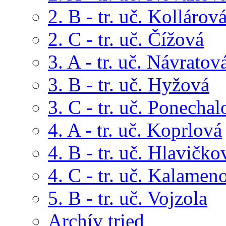
2. B - tr. uč. Kollárov
2. C - tr. uč. Čížová
3. A - tr. uč. Návratov
3. B - tr. uč. Hyžová
3. C - tr. uč. Ponechal
4. A - tr. uč. Koprlová
4. B - tr. uč. Hlavičko
4. C - tr. uč. Kalamen
5. B - tr. uč. Vojzola
Archív tried