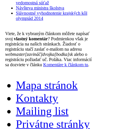
vedomostná súťaž
Návšteva ministra školstva
Slávnostné vyhodnotenie krajských kôl
olympiád 2014
Viete, že k vybraným článkom môžete napísať
svoj
vlastný komentár
? Podmienkou však je
registrácia na našich stránkach. Žiadosť o
registráciu stačí zaslať e-mailom na adresu
webmaster[zavináč]dvojka[bodka]sk
alebo o
registráciu požiadať uč. Poláka. Viac informácií
sa dozviete v článku
Komentáre k článkom tu
.
Mapa stránok
Kontakty
Mailing list
Privátne stránky