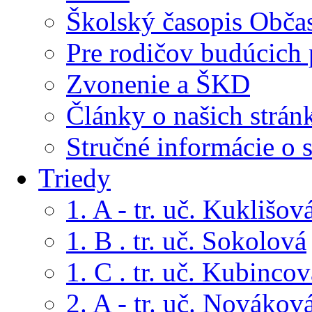
Školský časopis Obča
Pre rodičov budúcich
Zvonenie a ŠKD
Články o našich strán
Stručné informácie o 
Triedy
1. A - tr. uč. Kuklišov
1. B . tr. uč. Sokolová
1. C . tr. uč. Kubincov
2. A - tr. uč. Novákov