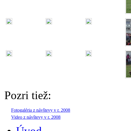
Pozri tiež:
Fotogaléria z návštevy v r. 2008
Video z návštevy v r. 2008
Úvod