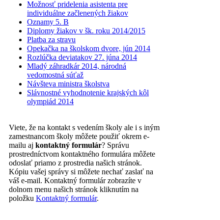
Možnosť pridelenia asistenta pre
individuálne začlenených žiakov
Oznamy 5. B
Diplomy žiakov v šk. roku 2014/2015
Platba za stravu
Opekačka na školskom dvore, jún 2014
Rozlúčka deviatakov 27. júna 2014
Mladý záhradkár 2014, národná
vedomostná súťaž
Návšteva ministra školstva
Slávnostné vyhodnotenie krajských kôl
olympiád 2014
Viete, že na kontakt s vedením školy ale i s iným
zamestnancom školy môžete použiť okrem e-
mailu aj
kontaktný formulár
? Správu
prostredníctvom kontaktného formulára môžete
odoslať priamo z prostredia našich stránok.
Kópiu vašej správy si môžete nechať zaslať na
váš e-mail. Kontaktný formulár zobrazíte v
dolnom menu našich stránok kliknutím na
položku
Kontaktný formulár
.