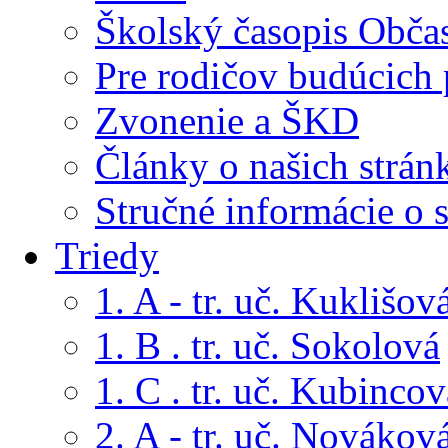
Školský časopis Obča
Pre rodičov budúcich
Zvonenie a ŠKD
Články o našich strán
Stručné informácie o 
Triedy
1. A - tr. uč. Kuklišov
1. B . tr. uč. Sokolová
1. C . tr. uč. Kubincov
2. A - tr. uč. Novákov