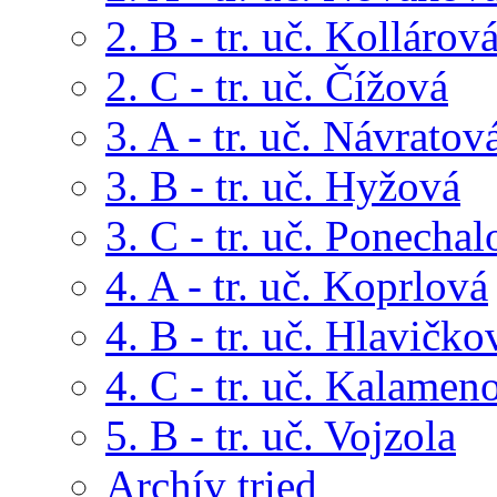
2. B - tr. uč. Kollárov
2. C - tr. uč. Čížová
3. A - tr. uč. Návratov
3. B - tr. uč. Hyžová
3. C - tr. uč. Ponechal
4. A - tr. uč. Koprlová
4. B - tr. uč. Hlavičko
4. C - tr. uč. Kalamen
5. B - tr. uč. Vojzola
Archív tried