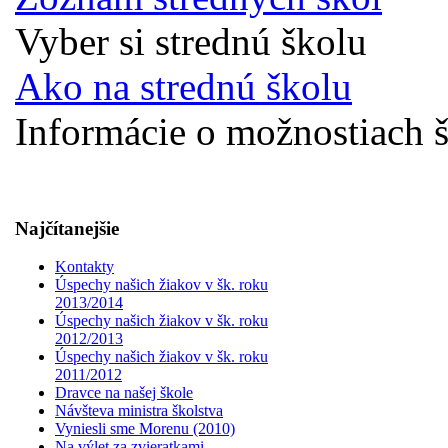
Vyber si strednú školu
Ako na strednú školu
Informácie o možnostiach š
Najčítanejšie
Kontakty
Úspechy našich žiakov v šk. roku
2013/2014
Úspechy našich žiakov v šk. roku
2012/2013
Úspechy našich žiakov v šk. roku
2011/2012
Dravce na našej škole
Návšteva ministra školstva
Vyniesli sme Morenu (2010)
Na výlet za zvieratkami