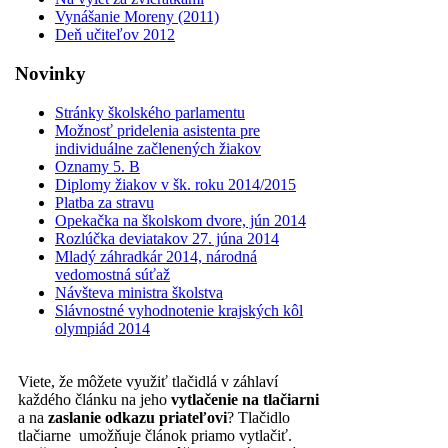
Vynášanie Moreny (2011)
Deň učiteľov 2012
Novinky
Stránky školského parlamentu
Možnosť pridelenia asistenta pre
individuálne začlenených žiakov
Oznamy 5. B
Diplomy žiakov v šk. roku 2014/2015
Platba za stravu
Opekačka na školskom dvore, jún 2014
Rozlúčka deviatakov 27. júna 2014
Mladý záhradkár 2014, národná
vedomostná súťaž
Návšteva ministra školstva
Slávnostné vyhodnotenie krajských kôl
olympiád 2014
Viete, že môžete využiť tlačidlá v záhlaví
každého článku na jeho
vytlačenie na tlačiarni
a na
zaslanie odkazu priateľovi
? Tlačidlo
tlačiarne umožňuje článok priamo vytlačiť.