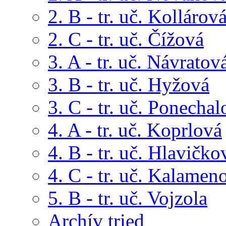
2. B - tr. uč. Kollárov
2. C - tr. uč. Čížová
3. A - tr. uč. Návratov
3. B - tr. uč. Hyžová
3. C - tr. uč. Ponechal
4. A - tr. uč. Koprlová
4. B - tr. uč. Hlavičko
4. C - tr. uč. Kalamen
5. B - tr. uč. Vojzola
Archív tried