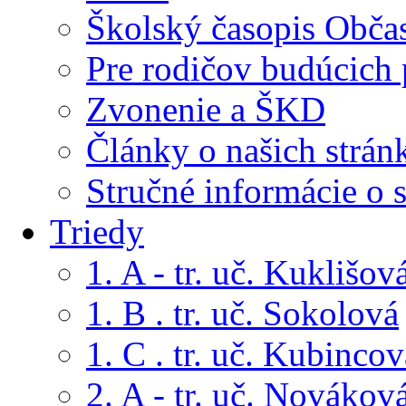
Školský časopis Obča
Pre rodičov budúcich
Zvonenie a ŠKD
Články o našich strán
Stručné informácie o 
Triedy
1. A - tr. uč. Kuklišov
1. B . tr. uč. Sokolová
1. C . tr. uč. Kubincov
2. A - tr. uč. Novákov