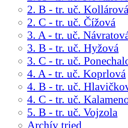
2. B - tr. uč. Kollárov
2. C - tr. uč. Čížová
3. A - tr. uč. Návratov
3. B - tr. uč. Hyžová
3. C - tr. uč. Ponechal
4. A - tr. uč. Koprlová
4. B - tr. uč. Hlavičko
4. C - tr. uč. Kalamen
5. B - tr. uč. Vojzola
Archív tried