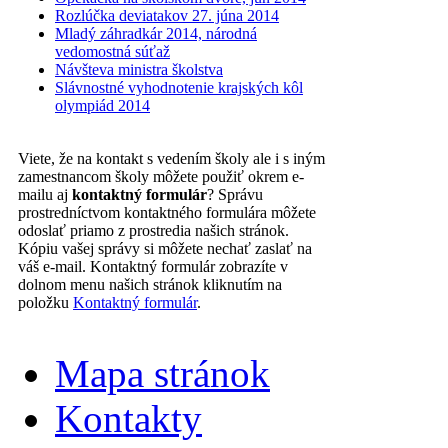
Rozlúčka deviatakov 27. júna 2014
Mladý záhradkár 2014, národná
vedomostná súťaž
Návšteva ministra školstva
Slávnostné vyhodnotenie krajských kôl
olympiád 2014
Viete, že na kontakt s vedením školy ale i s iným
zamestnancom školy môžete použiť okrem e-
mailu aj
kontaktný formulár
? Správu
prostredníctvom kontaktného formulára môžete
odoslať priamo z prostredia našich stránok.
Kópiu vašej správy si môžete nechať zaslať na
váš e-mail. Kontaktný formulár zobrazíte v
dolnom menu našich stránok kliknutím na
položku
Kontaktný formulár
.
Mapa stránok
Kontakty