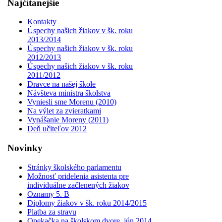
Najčítanejšie
Kontakty
Úspechy našich žiakov v šk. roku
2013/2014
Úspechy našich žiakov v šk. roku
2012/2013
Úspechy našich žiakov v šk. roku
2011/2012
Dravce na našej škole
Návšteva ministra školstva
Vyniesli sme Morenu (2010)
Na výlet za zvieratkami
Vynášanie Moreny (2011)
Deň učiteľov 2012
Novinky
Stránky školského parlamentu
Možnosť pridelenia asistenta pre
individuálne začlenených žiakov
Oznamy 5. B
Diplomy žiakov v šk. roku 2014/2015
Platba za stravu
Opekačka na školskom dvore, jún 2014