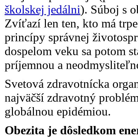
školskej jedálni
). Súboj s o
Zvíťazí len ten, kto má trp
princípy správnej životospr
dospelom veku sa potom s
príjemnou a neodmysliteľn
Svetová zdravotnícka organ
najväčší zdravotný problém
globálnou epidémiou.
Obezita je dôsledkom ene