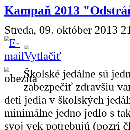
Kampaň 2013 "Odstráň
Streda, 09. október 2013 
Školské jedálne sú jed
zabezpečiť zdravšiu va
deti jedia v školských jedá
minimálne jedno jedlo s t
svoj vek potrebujú (pozri 