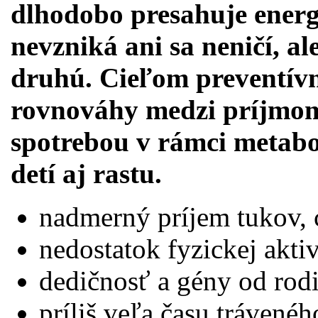
dlhodobo presahuje energ
nevzniká ani sa neničí, al
druhú. Cieľom preventívn
rovnováhy medzi príjmom 
spotrebou v rámci metabol
detí aj rastu.
nadmerný príjem tukov, 
nedostatok fyzickej aktiv
dedičnosť a gény od rod
príliš veľa času trávené