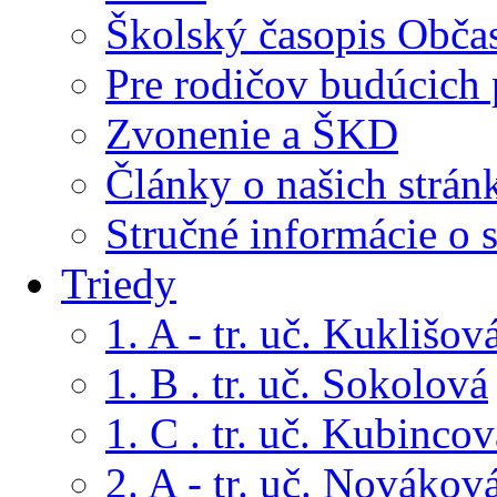
Školský časopis Obča
Pre rodičov budúcich
Zvonenie a ŠKD
Články o našich strán
Stručné informácie o 
Triedy
1. A - tr. uč. Kuklišov
1. B . tr. uč. Sokolová
1. C . tr. uč. Kubincov
2. A - tr. uč. Novákov