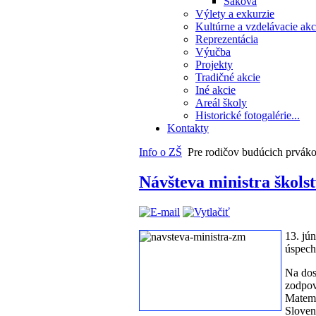
Saková
Výlety a exkurzie
Kultúrne a vzdelávacie akc
Reprezentácia
Výučba
Projekty
Tradičné akcie
Iné akcie
Areál školy
Historické fotogalérie...
Kontakty
Info o ZŠ
Pre rodičov budúcich prvák
Návšteva ministra škols
13. jú
úspech
Na dos
zodpov
Matema
Sloven