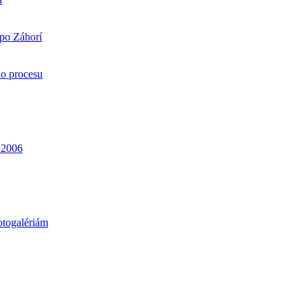
 po Záhorí
ho procesu
. 2006
otogalériám