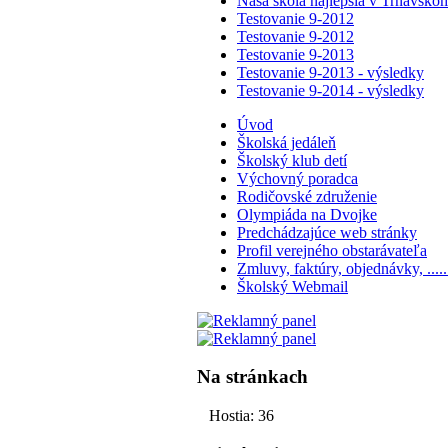
Naša škola najlepšia v Trnavskom
Testovanie 9-2012
Testovanie 9-2012
Testovanie 9-2013
Testovanie 9-2013 - výsledky
Testovanie 9-2014 - výsledky
Úvod
Školská jedáleň
Školský klub detí
Výchovný poradca
Rodičovské združenie
Olympiáda na Dvojke
Predchádzajúce web stránky
Profil verejného obstarávateľa
Zmluvy, faktúry, objednávky, ..... 
Školský Webmail
Na stránkach
Hostia: 36