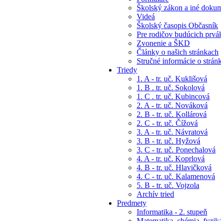
Školský zákon a iné doku
Videá
Školský časopis Občasník
Pre rodičov budúcich prvá
Zvonenie a ŠKD
Články o našich stránkach
Stručné informácie o strán
Triedy
1. A - tr. uč. Kuklišová
1. B . tr. uč. Sokolová
1. C . tr. uč. Kubincová
2. A - tr. uč. Nováková
2. B - tr. uč. Kollárová
2. C - tr. uč. Čížová
3. A - tr. uč. Návratová
3. B - tr. uč. Hyžová
3. C - tr. uč. Ponechalová
4. A - tr. uč. Koprlová
4. B - tr. uč. Hlavičková
4. C - tr. uč. Kalamenová
5. B - tr. uč. Vojzola
Archív tried
Predmety
Informatika - 2. stupeň
Matematika, chémia, fyzik