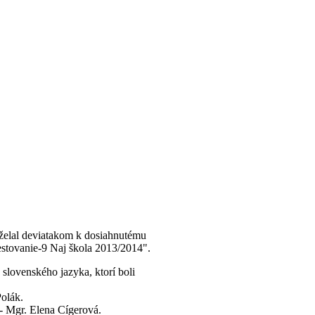
oželal deviatakom k dosiahnutému
estovanie-9 Naj škola 2013/2014".
slovenského jazyka, ktorí boli
Polák.
 - Mgr. Elena Cígerová.