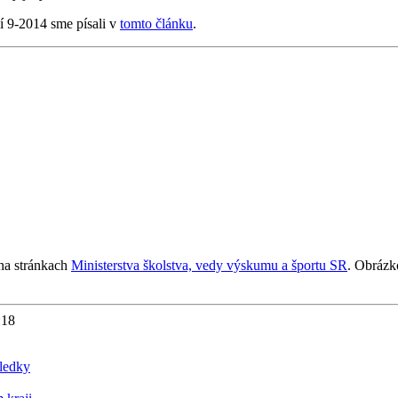
í 9-2014 sme písali v
tomto článku
.
 na stránkach
Ministerstva školstva, vedy výskumu a športu SR
. Obrázko
9:18
sledky