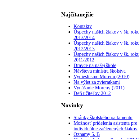
Najčítanejšie
Kontakty
Úspechy našich žiakov v šk. rok
2013/2014
Úspechy našich žiakov v šk. rok
2012/2013
Úspechy našich žiakov v šk. rok
2011/2012
Dravce na našej škole
Návšteva ministra školstva
Vyniesli sme Morenu (2010)
Na výlet za zvieratkami
Vynášanie Moreny (2011)
Deň učiteľov 2012
Novinky
Stránky školského parlamentu
Možnosť pridelenia asistenta pre
individuálne začlenených žiakov
Oznamy 5. B