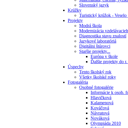
Slovenský jazyk
Krúžky
Turistický krúžok - Veselo
Projekty
Modrá škola
Modernizácia vzdelávacie
Diagnostika stavu znalostí
Jazykové laboratóriá
Digitálni štúrovci
Staršie projekty...
Európa v škole
Ďalšie projekty do r
Úspechy
Tento školský rok
Všetky školské roky
Fotogaléria
Osobné fotogalérie
Informácie k osob. f
Hlavičková
Kalamenová
Kováčová
Návratová
Nováková
Olympiáda 2010