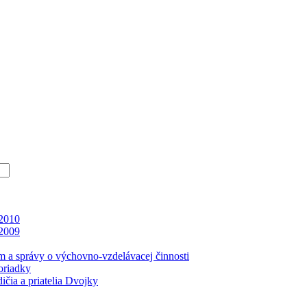
 2010
 2009
m a správy o výchovno-vzdelávacej činnosti
oriadky
čia a priatelia Dvojky