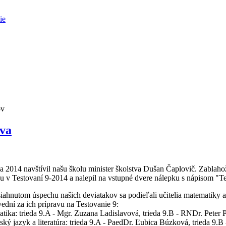
ie
ov
tva
na 2014 navštívil našu školu minister školstva Dušan Čaplovič. Zablah
u v Testovaní 9-2014 a nalepil na vstupné dvere nálepku s nápisom "T
iahnutom úspechu našich deviatakov sa podieľali učitelia matematiky a 
ední za ich prípravu na Testovanie 9:
tika: trieda 9.A - Mgr. Zuzana Ladislavová, trieda 9.B - RNDr. Peter 
ský jazyk a literatúra: trieda 9.A - PaedDr. Ľubica Búzková, trieda 9.B