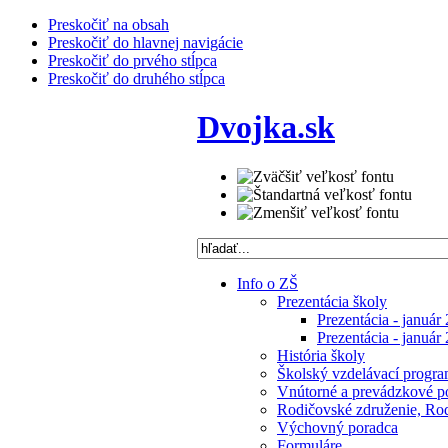
Preskočiť na obsah
Preskočiť do hlavnej navigácie
Preskočiť do prvého stĺpca
Preskočiť do druhého stĺpca
Dvojka.sk
Info o ZŠ
Prezentácia školy
Prezentácia - január
Prezentácia - január
História školy
Školský vzdelávací progra
Vnútorné a prevádzkové p
Rodičovské združenie, Rodi
Výchovný poradca
Formuláre