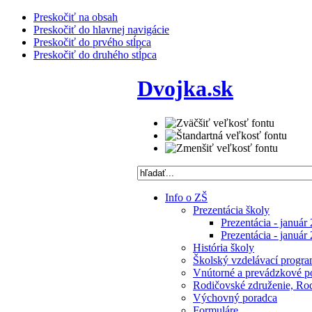
Preskočiť na obsah
Preskočiť do hlavnej navigácie
Preskočiť do prvého stĺpca
Preskočiť do druhého stĺpca
Dvojka.sk
Info o ZŠ
Prezentácia školy
Prezentácia - január
Prezentácia - január
História školy
Školský vzdelávací progra
Vnútorné a prevádzkové p
Rodičovské združenie, Rodi
Výchovný poradca
Formuláre