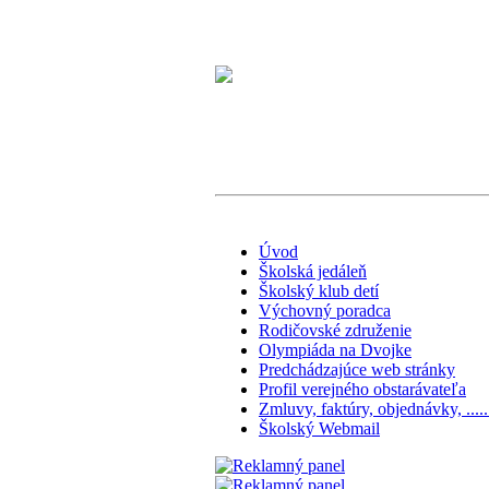
Úvod
Školská jedáleň
Školský klub detí
Výchovný poradca
Rodičovské združenie
Olympiáda na Dvojke
Predchádzajúce web stránky
Profil verejného obstarávateľa
Zmluvy, faktúry, objednávky, ..... 
Školský Webmail