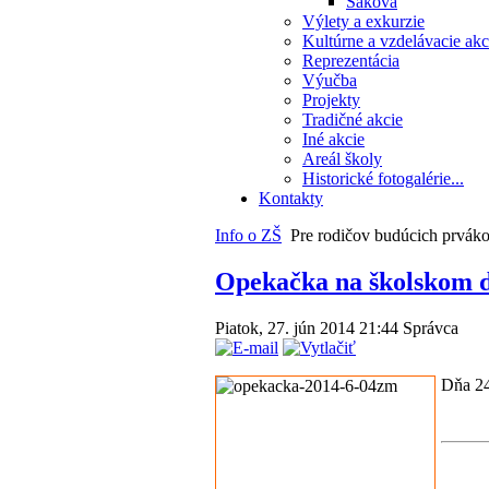
Saková
Výlety a exkurzie
Kultúrne a vzdelávacie akc
Reprezentácia
Výučba
Projekty
Tradičné akcie
Iné akcie
Areál školy
Historické fotogalérie...
Kontakty
Info o ZŠ
Pre rodičov budúcich prvák
Opekačka na školskom d
Piatok, 27. jún 2014 21:44
Správca
Dňa 24