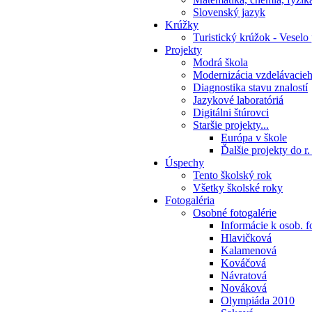
Slovenský jazyk
Krúžky
Turistický krúžok - Veselo
Projekty
Modrá škola
Modernizácia vzdelávacie
Diagnostika stavu znalostí
Jazykové laboratóriá
Digitálni štúrovci
Staršie projekty...
Európa v škole
Ďalšie projekty do r
Úspechy
Tento školský rok
Všetky školské roky
Fotogaléria
Osobné fotogalérie
Informácie k osob. f
Hlavičková
Kalamenová
Kováčová
Návratová
Nováková
Olympiáda 2010