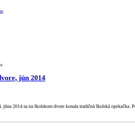
ie
ov
vore, jún 2014
. júna 2014 sa na školskom dvore konala tradičná školská opekačka. Poz