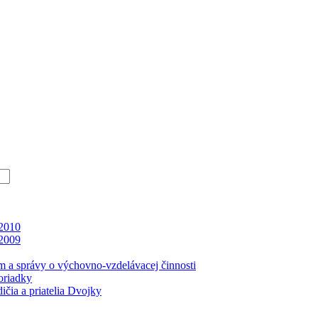
 2010
 2009
m a správy o výchovno-vzdelávacej činnosti
oriadky
čia a priatelia Dvojky