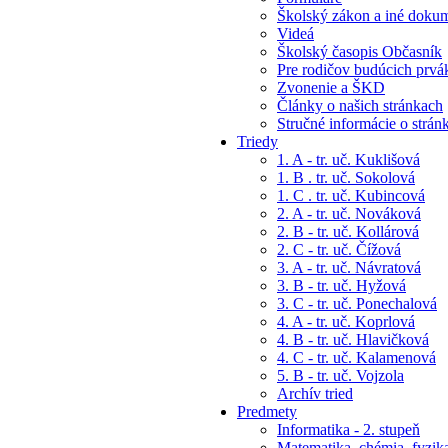
Školský zákon a iné doku
Videá
Školský časopis Občasník
Pre rodičov budúcich prvá
Zvonenie a ŠKD
Články o našich stránkach
Stručné informácie o strán
Triedy
1. A - tr. uč. Kuklišová
1. B . tr. uč. Sokolová
1. C . tr. uč. Kubincová
2. A - tr. uč. Nováková
2. B - tr. uč. Kollárová
2. C - tr. uč. Čížová
3. A - tr. uč. Návratová
3. B - tr. uč. Hyžová
3. C - tr. uč. Ponechalová
4. A - tr. uč. Koprlová
4. B - tr. uč. Hlavičková
4. C - tr. uč. Kalamenová
5. B - tr. uč. Vojzola
Archív tried
Predmety
Informatika - 2. stupeň
Matematika, chémia, fyzik