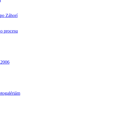
 po Záhorí
ho procesu
. 2006
otogalériám