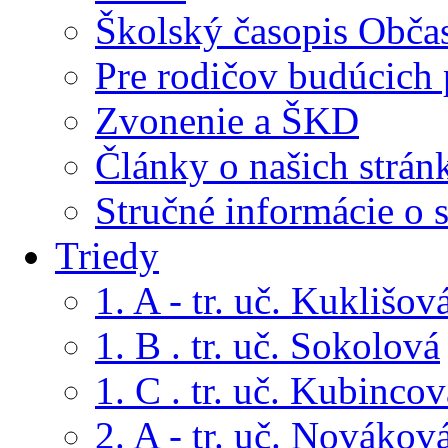
Školský časopis Obča
Pre rodičov budúcich
Zvonenie a ŠKD
Články o našich strán
Stručné informácie o 
Triedy
1. A - tr. uč. Kuklišov
1. B . tr. uč. Sokolová
1. C . tr. uč. Kubincov
2. A - tr. uč. Novákov