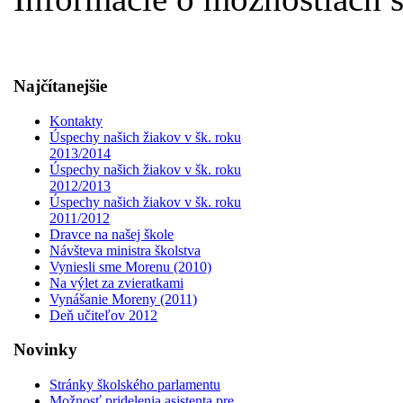
Najčítanejšie
Kontakty
Úspechy našich žiakov v šk. roku
2013/2014
Úspechy našich žiakov v šk. roku
2012/2013
Úspechy našich žiakov v šk. roku
2011/2012
Dravce na našej škole
Návšteva ministra školstva
Vyniesli sme Morenu (2010)
Na výlet za zvieratkami
Vynášanie Moreny (2011)
Deň učiteľov 2012
Novinky
Stránky školského parlamentu
Možnosť pridelenia asistenta pre