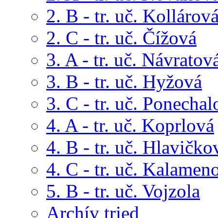
2. B - tr. uč. Kollárov
2. C - tr. uč. Čížová
3. A - tr. uč. Návratov
3. B - tr. uč. Hyžová
3. C - tr. uč. Ponechal
4. A - tr. uč. Koprlová
4. B - tr. uč. Hlavičko
4. C - tr. uč. Kalamen
5. B - tr. uč. Vojzola
Archív tried