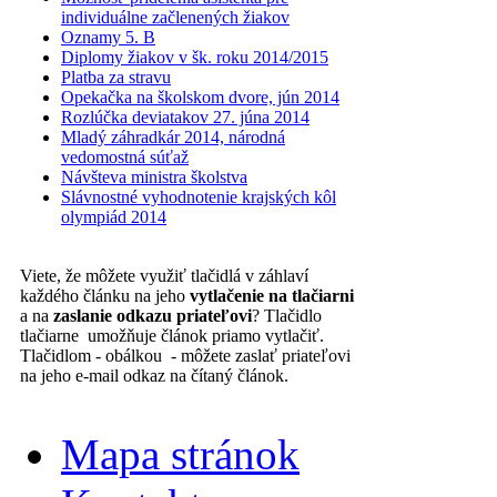
individuálne začlenených žiakov
Oznamy 5. B
Diplomy žiakov v šk. roku 2014/2015
Platba za stravu
Opekačka na školskom dvore, jún 2014
Rozlúčka deviatakov 27. júna 2014
Mladý záhradkár 2014, národná
vedomostná súťaž
Návšteva ministra školstva
Slávnostné vyhodnotenie krajských kôl
olympiád 2014
Viete, že môžete využiť tlačidlá v záhlaví
každého článku na jeho
vytlačenie na tlačiarni
a na
zaslanie odkazu priateľovi
? Tlačidlo
tlačiarne umožňuje článok priamo vytlačiť.
Tlačidlom - obálkou - môžete zaslať priateľovi
na jeho e-mail odkaz na čítaný článok.
Mapa stránok