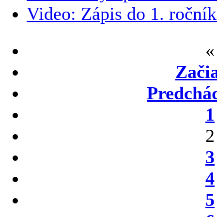
Video: Zápis do 1. roční
«
Zači
Predchá
1
2
3
4
5