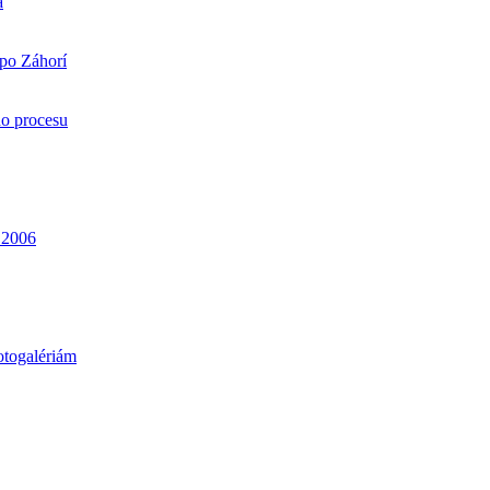
a
 po Záhorí
ho procesu
. 2006
otogalériám