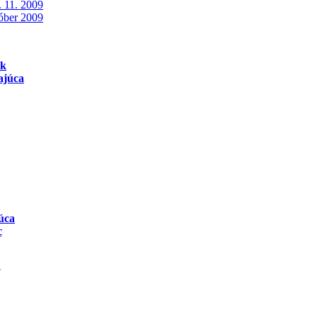
. 11. 2009
tóber 2009
ok
ajúca
úca
c
8