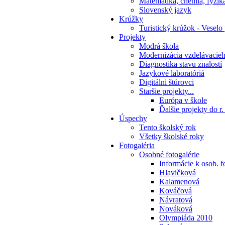
Matematika, chémia, fyzik
Slovenský jazyk
Krúžky
Turistický krúžok - Veselo
Projekty
Modrá škola
Modernizácia vzdelávacie
Diagnostika stavu znalostí
Jazykové laboratóriá
Digitálni štúrovci
Staršie projekty...
Európa v škole
Ďalšie projekty do r
Úspechy
Tento školský rok
Všetky školské roky
Fotogaléria
Osobné fotogalérie
Informácie k osob. f
Hlavičková
Kalamenová
Kováčová
Návratová
Nováková
Olympiáda 2010