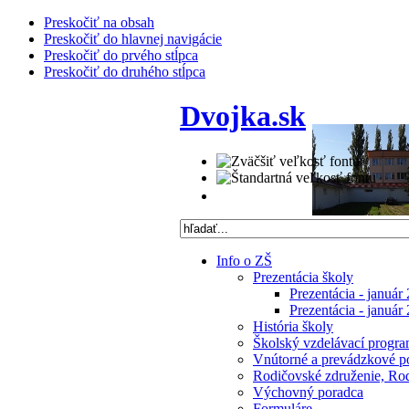
Preskočiť na obsah
Preskočiť do hlavnej navigácie
Preskočiť do prvého stĺpca
Preskočiť do druhého stĺpca
Dvojka.sk
Info o ZŠ
Prezentácia školy
Prezentácia - január
Prezentácia - január
História školy
Školský vzdelávací progra
Vnútorné a prevádzkové p
Rodičovské združenie, Rodi
Výchovný poradca
Formuláre