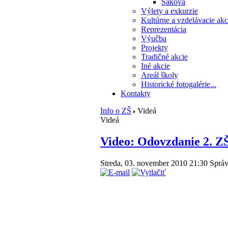
Saková
Výlety a exkurzie
Kultúrne a vzdelávacie akc
Reprezentácia
Výučba
Projekty
Tradičné akcie
Iné akcie
Areál školy
Historické fotogalérie...
Kontakty
Info o ZŠ
Videá
Videá
Video: Odovzdanie 2. ZŠ
Streda, 03. november 2010 21:30
Sprá