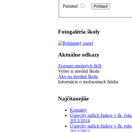
Pamätať
Fotogaléria školy
Aktuálne odkazy
Zoznam stredných škôl
Vyber si strednú školu
Ako na strednú školu
Informácie o možnostiach štúdia
Najčítanejšie
Kontakty
Úspechy našich žiakov v šk. rok
2013/2014
Úspechy našich žiakov v šk. rok
2012/2013