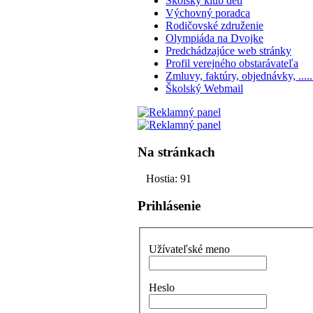
Školský klub detí
Výchovný poradca
Rodičovské združenie
Olympiáda na Dvojke
Predchádzajúce web stránky
Profil verejného obstarávateľa
Zmluvy, faktúry, objednávky, ..... 
Školský Webmail
Na stránkach
Hostia: 91
Prihlásenie
Užívateľské meno
Heslo