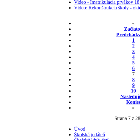
Video - Imatrikulácia prvákov 18
Video: Rekonštrukcia školy - ok
«
Začiat
Predchádz
1
2
3
4
5
6
7
8
9
10
Nasleduj
Konie
»
Strana 7 z 2
Úvod
Školská jedáleň