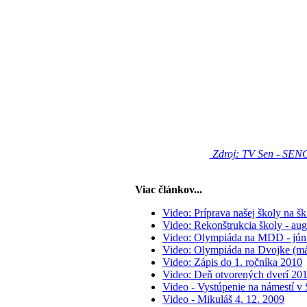
Zdroj: TV Sen - SEN
Viac článkov...
Video: Príprava našej školy na š
Video: Rekonštrukcia školy - au
Video: Olympiáda na MDD - jún
Video: Olympiáda na Dvojke (máj
Video: Zápis do 1. ročníka 2010
Video: Deň otvorených dverí 20
Video - Vystúpenie na námestí v 
Video - Mikuláš 4. 12. 2009