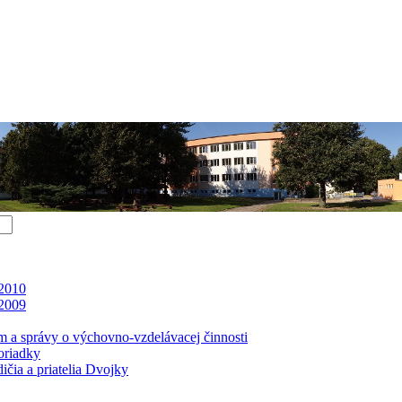
 2010
 2009
m a správy o výchovno-vzdelávacej činnosti
oriadky
čia a priatelia Dvojky