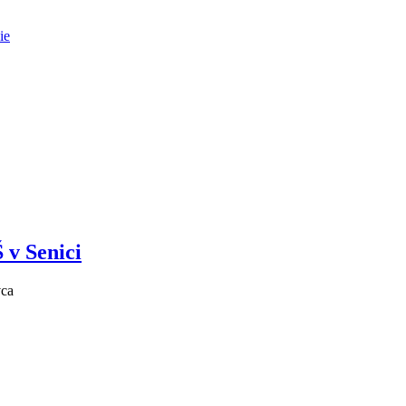
ie
 v Senici
vca