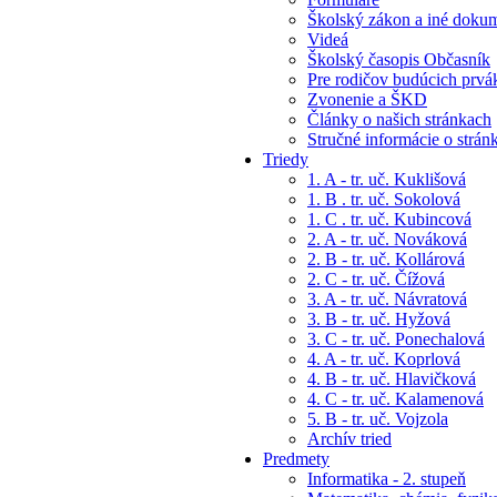
Školský zákon a iné doku
Videá
Školský časopis Občasník
Pre rodičov budúcich prvá
Zvonenie a ŠKD
Články o našich stránkach
Stručné informácie o strán
Triedy
1. A - tr. uč. Kuklišová
1. B . tr. uč. Sokolová
1. C . tr. uč. Kubincová
2. A - tr. uč. Nováková
2. B - tr. uč. Kollárová
2. C - tr. uč. Čížová
3. A - tr. uč. Návratová
3. B - tr. uč. Hyžová
3. C - tr. uč. Ponechalová
4. A - tr. uč. Koprlová
4. B - tr. uč. Hlavičková
4. C - tr. uč. Kalamenová
5. B - tr. uč. Vojzola
Archív tried
Predmety
Informatika - 2. stupeň