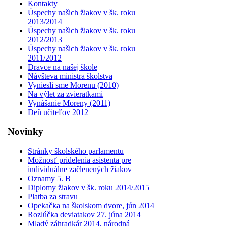
Kontakty
Úspechy našich žiakov v šk. roku
2013/2014
Úspechy našich žiakov v šk. roku
2012/2013
Úspechy našich žiakov v šk. roku
2011/2012
Dravce na našej škole
Návšteva ministra školstva
Vyniesli sme Morenu (2010)
Na výlet za zvieratkami
Vynášanie Moreny (2011)
Deň učiteľov 2012
Novinky
Stránky školského parlamentu
Možnosť pridelenia asistenta pre
individuálne začlenených žiakov
Oznamy 5. B
Diplomy žiakov v šk. roku 2014/2015
Platba za stravu
Opekačka na školskom dvore, jún 2014
Rozlúčka deviatakov 27. júna 2014
Mladý záhradkár 2014, národná