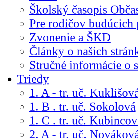
Školský časopis Obča
Pre rodičov budúcich
Zvonenie a ŠKD
Články o našich strán
Stručné informácie o 
Triedy
1. A - tr. uč. Kuklišov
1. B . tr. uč. Sokolová
1. C . tr. uč. Kubincov
2. A - tr. uč. Novákov