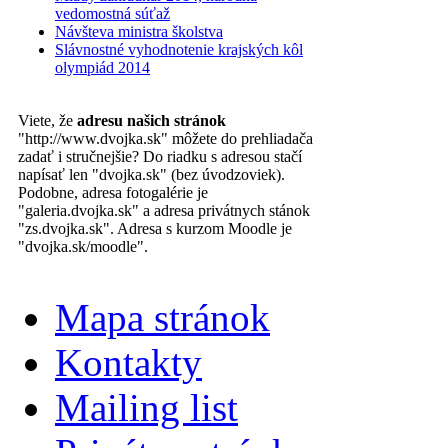
vedomostná súťaž
Návšteva ministra školstva
Slávnostné vyhodnotenie krajských kôl
olympiád 2014
Viete, že
adresu našich stránok
"http://www.dvojka.sk" môžete do prehliadača
zadať i stručnejšie? Do riadku s adresou stačí
napísať len "dvojka.sk" (bez úvodzoviek).
Podobne, adresa fotogalérie je
"galeria.dvojka.sk" a adresa privátnych stánok
"zs.dvojka.sk". Adresa s kurzom Moodle je
"dvojka.sk/moodle".
Mapa stránok
Kontakty
Mailing list