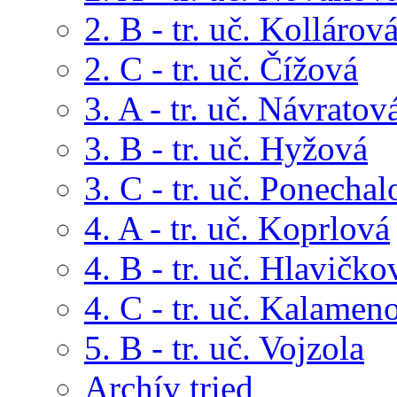
2. B - tr. uč. Kollárov
2. C - tr. uč. Čížová
3. A - tr. uč. Návratov
3. B - tr. uč. Hyžová
3. C - tr. uč. Ponechal
4. A - tr. uč. Koprlová
4. B - tr. uč. Hlavičko
4. C - tr. uč. Kalamen
5. B - tr. uč. Vojzola
Archív tried